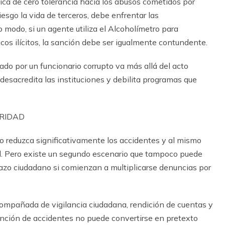
tica de cero tolerancia hacia los abusos cometidos por
iesgo la vida de terceros, debe enfrentar las
modo, si un agente utiliza el Alcohol
í
metro para
cos il
í
citos, la sanci
ó
n debe ser igualmente contundente.
ado por un funcionario corrupto va m
á
s all
á
del acto
 desacredita las instituciones y debilita programas que
ORIDAD
o reduzca significativamente los accidentes y al mismo
d. Pero existe un segundo escenario que tampoco puede
azo ciudadano si comienzan a multiplicarse denuncias por
acompa
ñ
ada de vigilancia ciudadana, rendici
ó
n de cuentas y
nci
ó
n de accidentes no puede convertirse en pretexto