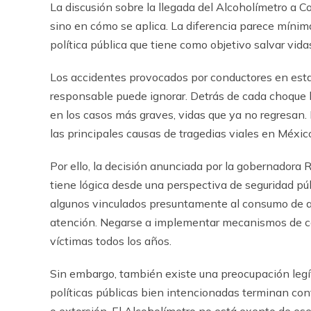
La discusi
ó
n sobre la llegada del Alcohol
í
metro a C
sino en c
ó
mo se aplica. La diferencia parece m
í
nima
pol
í
tica p
ú
blica que tiene como objetivo salvar vida
Los accidentes provocados por conductores en esta
responsable puede ignorar. Detr
á
s de cada choque h
en los casos m
á
s graves, vidas que ya no regresan.
las principales causas de tragedias viales en M
é
xic
Por ello, la decisi
ó
n anunciada por la gobernadora 
tiene l
ó
gica desde una perspectiva de seguridad p
ú
algunos vinculados presuntamente al consumo de al
atenci
ó
n. Negarse a implementar mecanismos de co
v
í
ctimas todos los a
ñ
os.
Sin embargo, tambi
é
n existe una preocupaci
ó
n leg
í
pol
í
ticas p
ú
blicas bien intencionadas terminan co