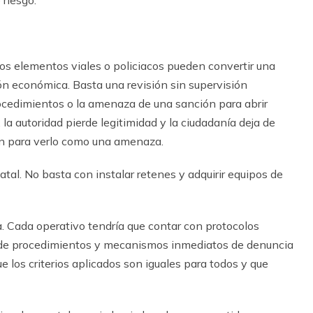
 riesgo.
s elementos viales o policiacos pueden convertir una
ó
n econ
ó
mica. Basta una revisi
ó
n sin supervisi
ó
n
rocedimientos o la amenaza de una sanci
ó
n para abrir
la autoridad pierde legitimidad y la ciudadan
í
a deja de
n para verlo como una amenaza.
atal. No basta con instalar retenes y adquirir equipos de
a. Cada operativo tendr
í
a que contar con protocolos
de procedimientos y mecanismos inmediatos de denuncia
e los criterios aplicados son iguales para todos y que