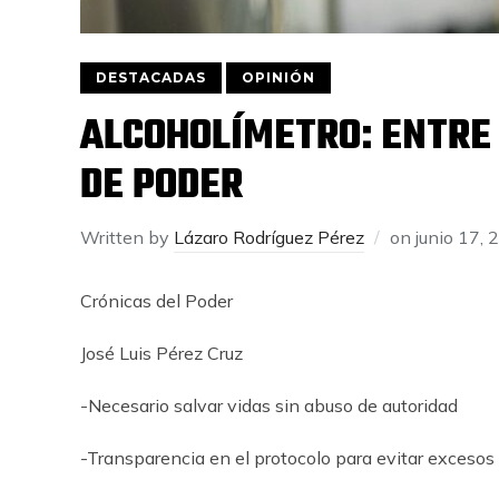
DESTACADAS
OPINIÓN
ALCOHOLÍMETRO: ENTRE 
DE PODER
Written by
Lázaro Rodríguez Pérez
on
junio 17, 
Cr
ó
nicas del Poder
Jos
é
Luis P
é
rez Cruz
-Necesario s
alvar vidas sin abus
o de
autoridad
-Transparencia en el protocolo para evitar excesos