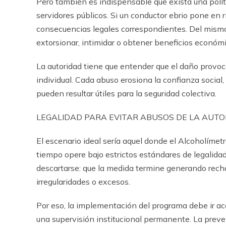
Pero tambi
é
n es indispensable que exista una pol
í
servidores p
ú
blicos. Si un conductor ebrio pone en r
consecuencias legales correspondientes. Del mismo 
extorsionar, intimidar o obtener beneficios econ
ó
mi
La autoridad tiene que entender que el da
ñ
o provoc
individual. Cada abuso erosiona la confianza social,
pueden resultar
ú
tiles para la seguridad colectiva.
LEGALIDAD PARA EVITAR ABUSOS DE LA AUT
El escenario ideal ser
í
a aquel donde el Alcohol
í
metr
tiempo opere bajo estrictos est
á
ndares de legalida
descartarse: que la medida termine generando rech
irregularidades o excesos.
Por eso, la implementaci
ó
n del programa debe ir 
una supervisi
ó
n institucional permanente. La preve