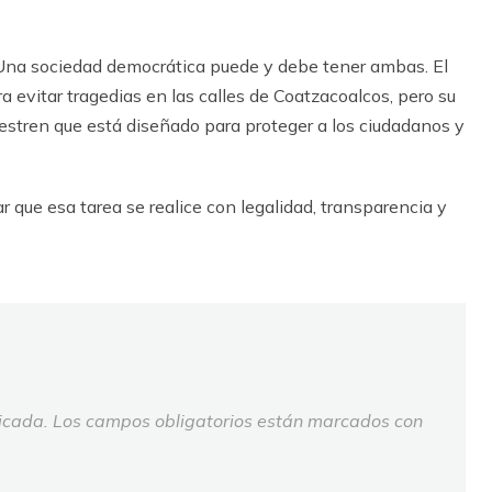
. Una sociedad democr
á
tica puede y debe tener ambas. El
 evitar tragedias en las calles de Coatzacoalcos, pero su
estren que est
á
dise
ñ
ado para proteger a los ciudadanos y
r que esa tarea se realice con legalidad, transparencia y
icada.
Los campos obligatorios están marcados con