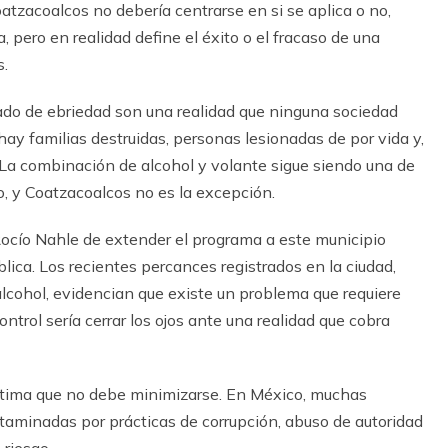
oatzacoalcos no deber
í
a centrarse en si se aplica o no,
, pero en realidad define el
é
xito o el fracaso de una
s.
do de ebriedad son una realidad que ninguna sociedad
ay familias destruidas, personas lesionadas de por vida y,
 La combinaci
ó
n de alcohol y volante sigue siendo una de
o, y Coatzacoalcos no es la excepci
ó
n.
Roc
í
o Nahle de extender el programa a este municipio
blica. Los recientes percances registrados en la ciudad,
cohol, evidencian que existe un problema que requiere
ntrol ser
í
a cerrar los ojos ante una realidad que cobra
tima que no debe minimizarse. En M
é
xico, muchas
ntaminadas por pr
á
cticas de corrupci
ó
n, abuso de autoridad