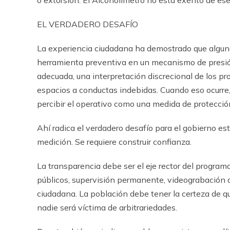
o extorsi
ó
n. El Alcohol
í
metro no est
á
exento de ese
EL VERDADERO DESAF
Í
O
La experiencia ciudadana ha demostrado que alguno
herramienta preventiva en un mecanismo de presi
adecuada, una interpretaci
ó
n discrecional de los p
espacios a conductas indebidas. Cuando eso ocurre, 
percibir el operativo como una medida de protecci
ó
Ah
í
radica el verdadero desaf
í
o para el gobierno est
medici
ó
n. Se requiere construir confianza.
La transparencia debe ser el eje rector del program
p
ú
blicos, supervisi
ó
n permanente, videograbaci
ó
n 
ciudadana. La poblaci
ó
n debe tener la certeza de qu
nadie ser
á
v
í
ctima de arbitrariedades.