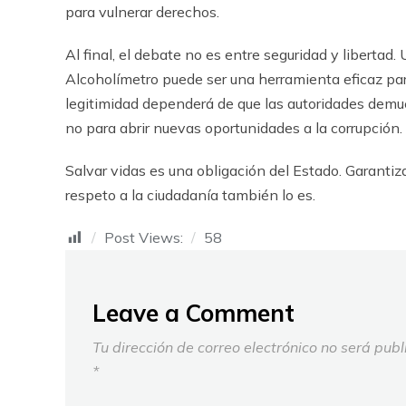
para vulnerar derechos.
Al final, el debate no es entre seguridad y libertad
Alcohol
í
metro puede ser una herramienta eficaz para
legitimidad depender
á
de que las autoridades demu
no para abrir nuevas oportunidades a la corrupci
ó
n.
Salvar vidas es una obligaci
ó
n del Estado. Garantiza
respeto a la ciudadan
í
a tambi
é
n lo es.
Post Views:
58
Leave a Comment
Tu dirección de correo electrónico no será publ
*