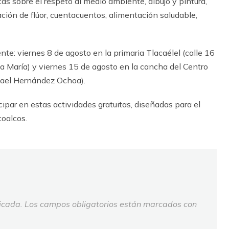
icas sobre el respeto al medio ambiente, dibujo y pintura,
icación de flúor, cuentacuentos, alimentación saludable,
ente: viernes 8 de agosto en la primaria Tlacaélel (calle 16
 María) y viernes 15 de agosto en la cancha del Centro
fael Hernández Ochoa).
cipar en estas actividades gratuitas, diseñadas para el
coalcos.
icada.
Los campos obligatorios están marcados con