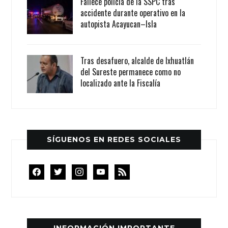
Fallece policía de la SSPC tras
accidente durante operativo en la
autopista Acayucan–Isla
Tras desafuero, alcalde de Ixhuatlán
del Sureste permanece como no
localizado ante la Fiscalía
SÍGUENOS EN REDES SOCIALES
facebook
twitter
instagram
youtube
rss