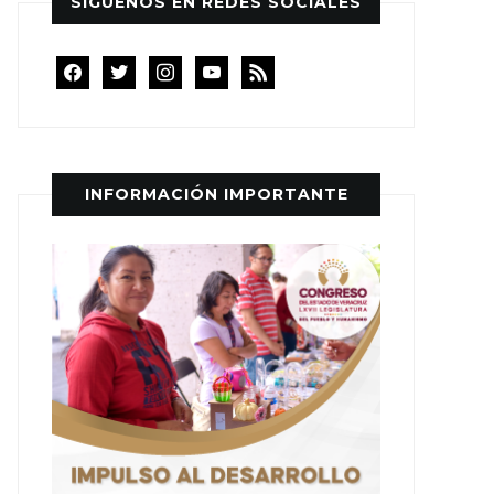
SÍGUENOS EN REDES SOCIALES
facebook
twitter
instagram
youtube
rss
INFORMACIÓN IMPORTANTE