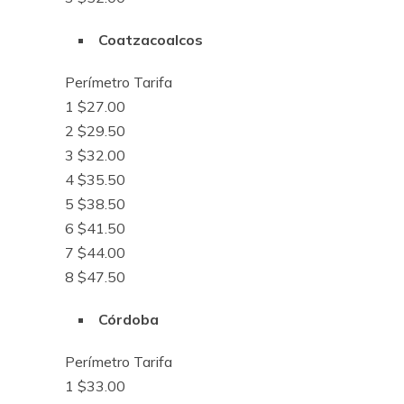
Coatzacoalcos
Perímetro Tarifa
1 $27.00
2 $29.50
3 $32.00
4 $35.50
5 $38.50
6 $41.50
7 $44.00
8 $47.50
Córdoba
Perímetro Tarifa
1 $33.00