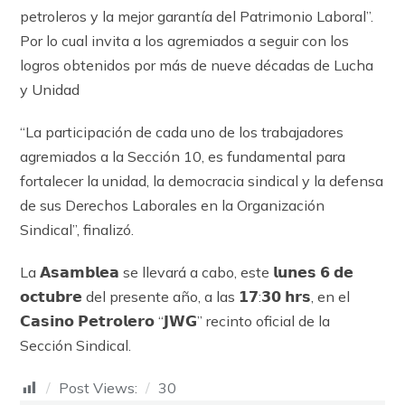
petroleros y la mejor garantía del Patrimonio Laboral”.
Por lo cual invita a los agremiados a seguir con los
logros obtenidos por más de nueve décadas de Lucha
y Unidad
“La participación de cada uno de los trabajadores
agremiados a la Sección 10, es fundamental para
fortalecer la unidad, la democracia sindical y la defensa
de sus Derechos Laborales en la Organización
Sindical”, finalizó.
La
𝗔𝘀𝗮𝗺𝗯𝗹𝗲𝗮
se llevará a cabo, este
𝗹𝘂𝗻𝗲𝘀
𝟲
𝗱𝗲
𝗼𝗰𝘁𝘂𝗯𝗿𝗲
del presente año, a las
𝟭𝟳
:
𝟯𝟬
𝗵𝗿𝘀
, en el
𝗖𝗮𝘀𝗶𝗻𝗼
𝗣𝗲𝘁𝗿𝗼𝗹𝗲𝗿𝗼
“
𝗝𝗪𝗚
” recinto oficial de la
Sección Sindical.
Post Views:
30