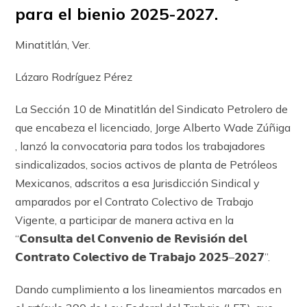
para el bienio 2025-2027.
Minatitlán, Ver.
Lázaro Rodríguez Pérez
La Sección 10 de Minatitlán del Sindicato Petrolero de
que encabeza el licenciado, Jorge Alberto Wade Zúñiga
, lanzó la convocatoria para todos los trabajadores
sindicalizados, socios activos de planta de Petróleos
Mexicanos, adscritos a esa Jurisdicción Sindical y
amparados por el Contrato Colectivo de Trabajo
Vigente, a participar de manera activa en la
“
𝗖𝗼𝗻𝘀𝘂𝗹𝘁𝗮
𝗱𝗲𝗹
𝗖𝗼𝗻𝘃𝗲𝗻𝗶𝗼
𝗱𝗲
𝗥𝗲𝘃𝗶𝘀𝗶𝗼́𝗻
𝗱𝗲𝗹
𝗖𝗼𝗻𝘁𝗿𝗮𝘁𝗼
𝗖𝗼𝗹𝗲𝗰𝘁𝗶𝘃𝗼
𝗱𝗲
𝗧𝗿𝗮𝗯𝗮𝗷𝗼
𝟮𝟬𝟮𝟱
–
𝟮𝟬𝟮𝟳
”.
Dando cumplimiento a los lineamientos marcados en