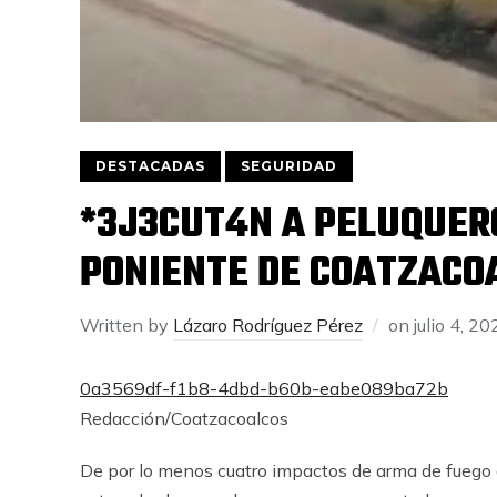
DESTACADAS
SEGURIDAD
*3J3CUT4N A PELUQUER
PONIENTE DE COATZACO
Written by
Lázaro Rodríguez Pérez
on
julio 4, 2
0a3569df-f1b8-4dbd-b60b-eabe089ba72b
Redacción/Coatzacoalcos
De por lo menos cuatro impactos de arma de fuego d