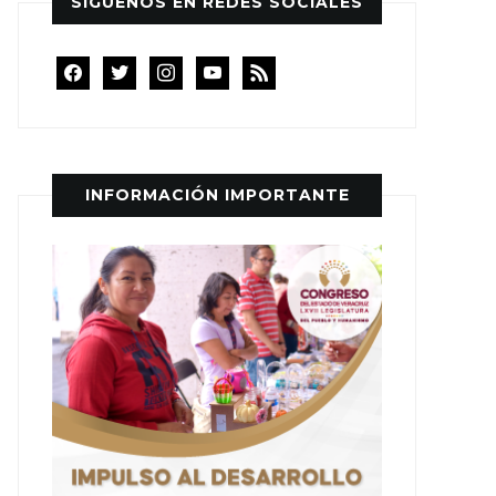
SÍGUENOS EN REDES SOCIALES
facebook
twitter
instagram
youtube
rss
INFORMACIÓN IMPORTANTE