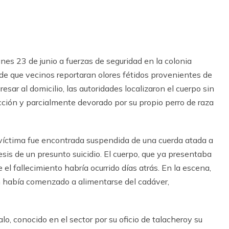
es 23 de junio a fuerzas de seguridad en la colonia
de que vecinos reportaran olores fétidos provenientes de
esar al domicilio, las autoridades localizaron el cuerpo sin
ción y parcialmente devorado por su propio perro de raza
a víctima fue encontrada suspendida de una cuerda atada a
esis de un presunto suicidio. El cuerpo, que ya presentaba
l fallecimiento habría ocurrido días atrás. En la escena,
an había comenzado a alimentarse del cadáver,
lo, conocido en el sector por su oficio de talacheroy su