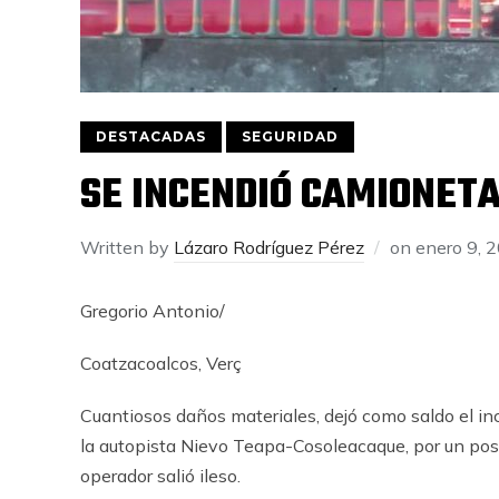
DESTACADAS
SEGURIDAD
SE INCENDIÓ CAMIONETA
Written by
Lázaro Rodríguez Pérez
on
enero 9, 
Gregorio Antonio/
Coatzacoalcos, Verç
Cuantiosos daños materiales, dejó como saldo el in
la autopista Nievo Teapa-Cosoleacaque, por un posibl
operador salió ileso.