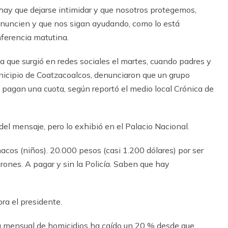
o hay que dejarse intimidar y que nosotros protegemos,
enuncien y que nos sigan ayudando, como lo está
nferencia matutina.
a que surgió en redes sociales el martes, cuando padres y
nicipio de Coatzacoalcos, denunciaron que un grupo
 pagan una cuota, según reportó el medio local Crónica de
el mensaje, pero lo exhibió en el Palacio Nacional.
acos (niños). 20.000 pesos (casi 1.200 dólares) por ser
brones. A pagar y sin la Policía. Saben que hay
ora el presidente.
a mensual de homicidios ha caído un 20 % desde que