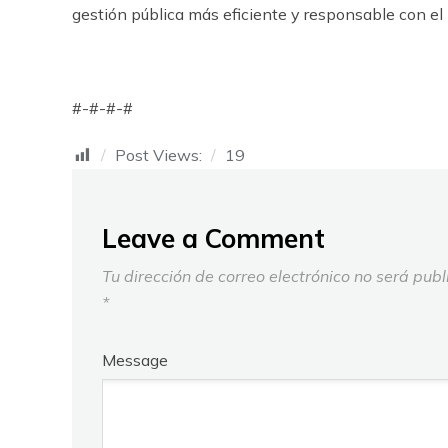
gestión pública más eficiente y responsable con e
#-#-#-#
Post Views:
19
Leave a Comment
Tu dirección de correo electrónico no será publ
*
Message